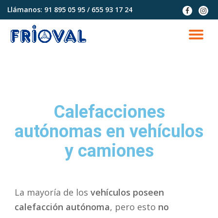
Llámanos:
91 895 05 95 / 655 93 17 24
fa-
fa-
facebook
instag
Saltar
contenido
CA
NA
Calefacciones
autónomas en vehículos
y camiones
La mayoría de los
vehículos poseen
calefacción autónoma
, pero esto
no