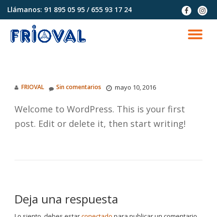
Llámanos:
91 895 05 95 / 655 93 17 24
fa-
fa-
facebook
instag
Saltar
contenido
CA
NA
FRIOVAL
Sin comentarios
mayo 10, 2016
Welcome to WordPress. This is your first
post. Edit or delete it, then start writing!
Deja una respuesta
Lo siento, debes estar
conectado
para publicar un comentario.