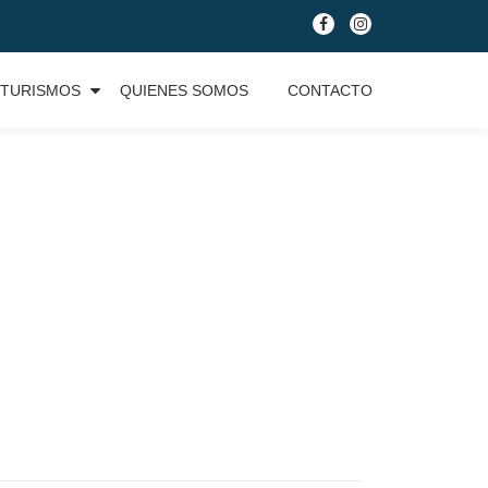
fa-
fa-
facebook
instagram
TURISMOS
QUIENES SOMOS
CONTACTO