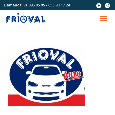
Llámanos:
91 895 05 95 / 655 93 17 24
fa-
fa-
facebook
instag
Saltar
contenido
CA
NA