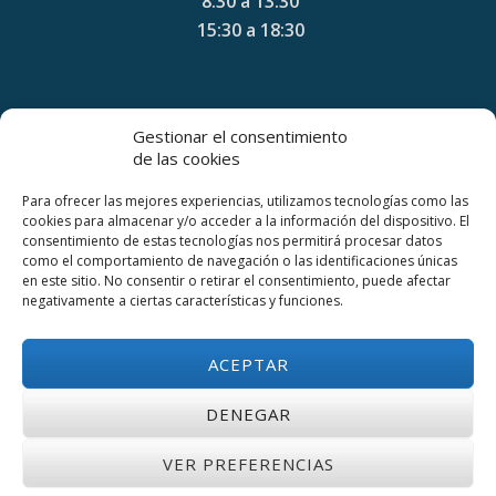
8:30 a 13:30
15:30 a 18:30
MAYO - AGOSTO
Gestionar el consentimiento
de las cookies
8:30 a 13:30
15:30 a 19:30
Para ofrecer las mejores experiencias, utilizamos tecnologías como las
cookies para almacenar y/o acceder a la información del dispositivo. El
consentimiento de estas tecnologías nos permitirá procesar datos
como el comportamiento de navegación o las identificaciones únicas
en este sitio. No consentir o retirar el consentimiento, puede afectar
SEPTIEMBRE – OCTUBRE
negativamente a ciertas características y funciones.
8:30 a 13:30
15:30 a 18:30
ACEPTAR
DENEGAR
Venta y reparación de carrocerías COLD CAR y equipos frigoríficos
para vehículos en Madrid - Frioval S.L. © 2023.
VER PREFERENCIAS
Menú
Política de Cookies
Política de privacidad
Aviso Legal